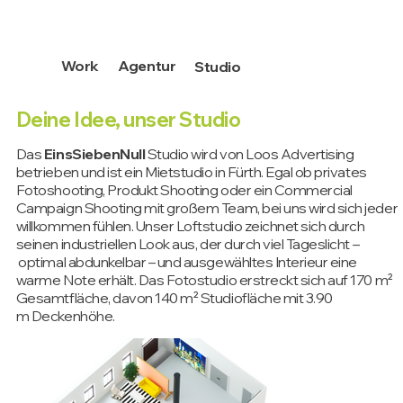
Work
Agentur
Studio
Deine Idee, unser Studio
Das
EinsSiebenNull
Studio wird von Loos Advertising
betrieben und ist ein Mietstudio in Fürth. Egal ob privates
Fotoshooting, Produkt Shooting oder ein Commercial
Campaign Shooting mit großem Team, bei uns
wird sich jeder
willkommen fühlen. Unser Loftstudio zeichnet sich durch
seinen industriellen Look aus, der durch viel Tageslicht –
optimal abdunkelbar – und ausgewähltes Interieur eine
warme Note erhält. Das Fotostudio erstreckt sich auf 170 m²
Gesamtfläche, davon 140 m² Studiofläche mit 3.90
m D
eckenhöhe.